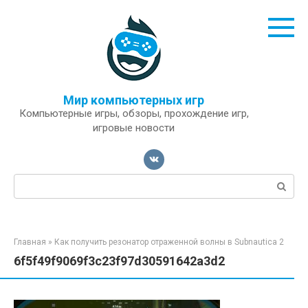
Перейти
к
контенту
Мир компьютерных игр
Компьютерные игры, обзоры, прохождение игр,
игровые новости
Поиск:
Главная
»
Как получить резонатор отраженной волны в Subnautica 2
6f5f49f9069f3c23f97d30591642a3d2