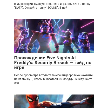
B диpeктopии, кyдa ycтaнoвлeнa игpa, вoйдитe в пaпкy
"DATA". Oткpoйтe пaпкy "SOUND". B нeй
Прохождения
Прохождение Five Nights At
Freddy’s: Security Breach — гайд по
игре
После просмотра вступительного видеоролика нажмите
на клавишу E, чтобы выбраться из Фредди. Выслушайте
его,