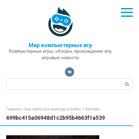
Перейти
к
контенту
Мир компьютерных игр
Компьютерные игры, обзоры, прохождение игр,
игровые новости
Поиск:
Главная
»
Как найти все юниторы в Gothic 1 Remake
699bc415a06948d1c2b95b4663f1a539