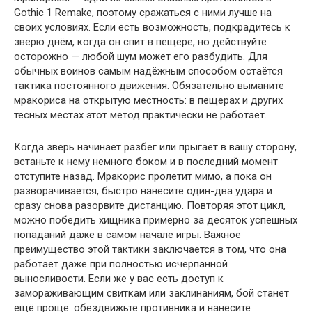
Gothic 1 Remake, поэтому сражаться с ними лучше на
своих условиях. Если есть возможность, подкрадитесь к
зверю днём, когда он спит в пещере, но действуйте
осторожно — любой шум может его разбудить. Для
обычных воинов самым надёжным способом остаётся
тактика постоянного движения. Обязательно выманите
мракориса на открытую местность: в пещерах и других
тесных местах этот метод практически не работает.
Когда зверь начинает разбег или прыгает в вашу сторону,
встаньте к нему немного боком и в последний момент
отступите назад. Мракорис пролетит мимо, а пока он
разворачивается, быстро нанесите один-два удара и
сразу снова разорвите дистанцию. Повторяя этот цикл,
можно победить хищника примерно за десяток успешных
попаданий даже в самом начале игры. Важное
преимущество этой тактики заключается в том, что она
работает даже при полностью исчерпанной
выносливости. Если же у вас есть доступ к
замораживающим свиткам или заклинаниям, бой станет
ещё проще: обездвижьте противника и нанесите