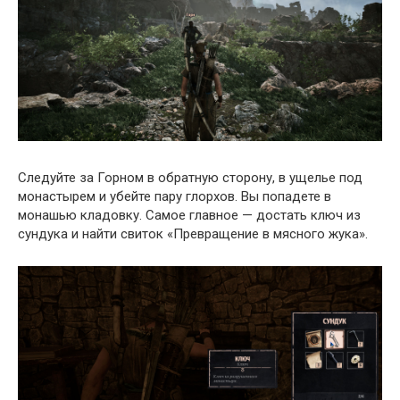
Следуйте за Горном в обратную сторону, в ущелье под
монастырем и убейте пару глорхов. Вы попадете в
монашью кладовку. Самое главное — достать ключ из
сундука и найти свиток «Превращение в мясного жука».