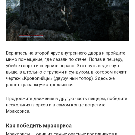
Вернитесь на второй ярус внутреннего двора и пройдите
мимо помещение, где лазали по стене. Попав в пещеру,
убейте глорха и сверните вправо. Этот путь ведет чуть
выше, в штольню с трупами и сундуком, в котором лежит
чертеж «Кровопийцы» (двуручный топор). Здесь же
растет трава жгучка троллинная.
Продолжите движение в другую часть пещеры, победите
нескольких глорхов и в самом конце встретите
Мракориса.
Как победить мракориса
Мракорисы — одни из самых опасных противников в