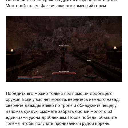
Мостовой голем. Фактически это каменный голем.
Победить его можно только при помощи дробящего
оружия. Если у вас нет молота, вернитесь немного назад,
сверните дважды влево по тропе и обнаружите пещеру.
Взломав сундук, сможете забрать орочий молот с 50
единицами урона дроблением. После победы обыщите
голема, чтобы получить пронизанный рудой корень.