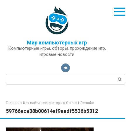
Перейти
к
контенту
Мир компьютерных игр
Компьютерные игры, обзоры, прохождение игр,
игровые новости
Поиск:
Главная
»
Как найти все юниторы в Gothic 1 Remake
59766aca38b00614af9aadf5536b5312