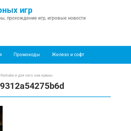
ных игр
ы, прохождение игр, игровые новости
я
Промокоды
Железо и софт
 Remake и для чего они нужны
09312a54275b6d