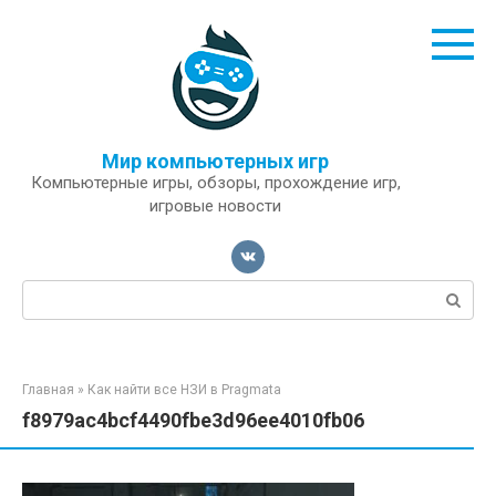
Перейти
к
контенту
Мир компьютерных игр
Компьютерные игры, обзоры, прохождение игр,
игровые новости
Поиск:
Главная
»
Как найти все НЗИ в Pragmata
f8979ac4bcf4490fbe3d96ee4010fb06