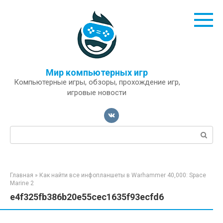
Перейти
к
контенту
Мир компьютерных игр
Компьютерные игры, обзоры, прохождение игр,
игровые новости
Поиск:
Главная
»
Как найти все инфопланшеты в Warhammer 40,000: Space
Marine 2
e4f325fb386b20e55cec1635f93ecfd6