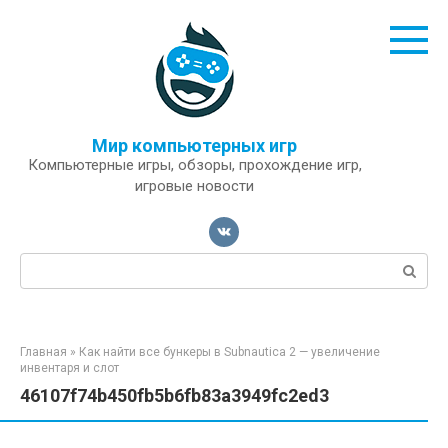
Перейти
к
контенту
Мир компьютерных игр
Компьютерные игры, обзоры, прохождение игр,
игровые новости
Поиск:
Главная
»
Как найти все бункеры в Subnautica 2 — увеличение
инвентаря и слот
46107f74b450fb5b6fb83a3949fc2ed3