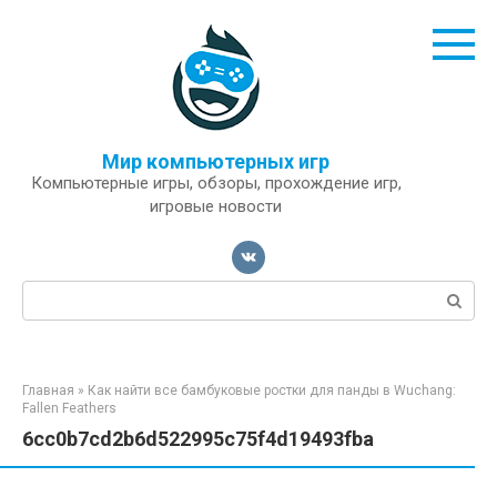
Перейти
к
контенту
Мир компьютерных игр
Компьютерные игры, обзоры, прохождение игр,
игровые новости
Поиск:
Главная
»
Как найти все бамбуковые ростки для панды в Wuchang:
Fallen Feathers
6cc0b7cd2b6d522995c75f4d19493fba