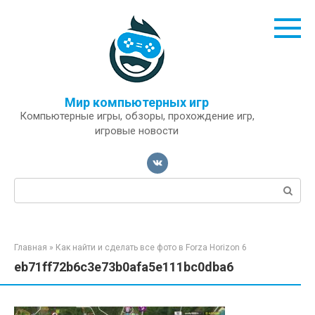
Перейти
к
контенту
Мир компьютерных игр
Компьютерные игры, обзоры, прохождение игр,
игровые новости
Поиск:
Главная
»
Как найти и сделать все фото в Forza Horizon 6
eb71ff72b6c3e73b0afa5e111bc0dba6