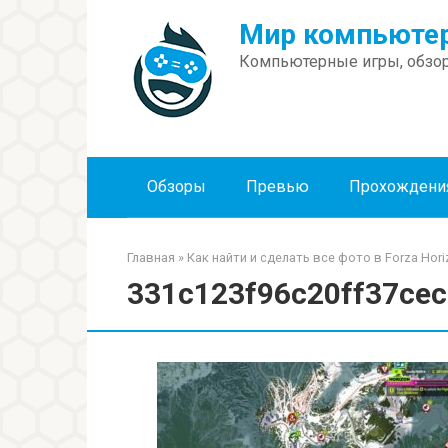
Перейти
Мир компьютер
к
контенту
Компьютерные игры, обзор
Обзоры
Превью
Прохождени
Главная
»
Как найти и сделать все фото в Forza Hori
331c123f96c20ff37ce