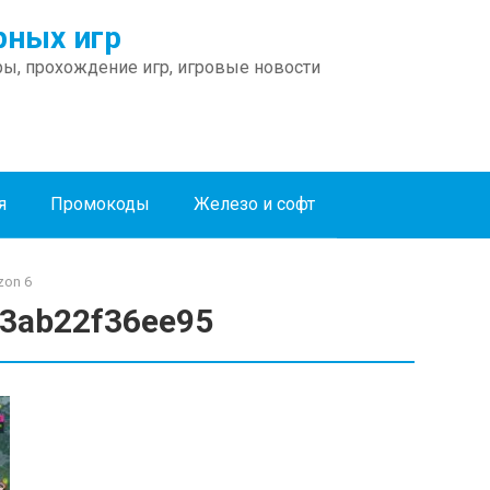
ных игр
ы, прохождение игр, игровые новости
я
Промокоды
Железо и софт
zon 6
c3ab22f36ee95