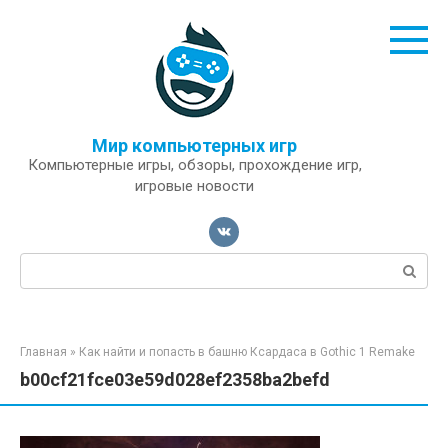
Перейти
к
контенту
Мир компьютерных игр
Компьютерные игры, обзоры, прохождение игр,
игровые новости
Поиск:
Главная
»
Как найти и попасть в башню Ксардаса в Gothic 1 Remake
b00cf21fce03e59d028ef2358ba2befd