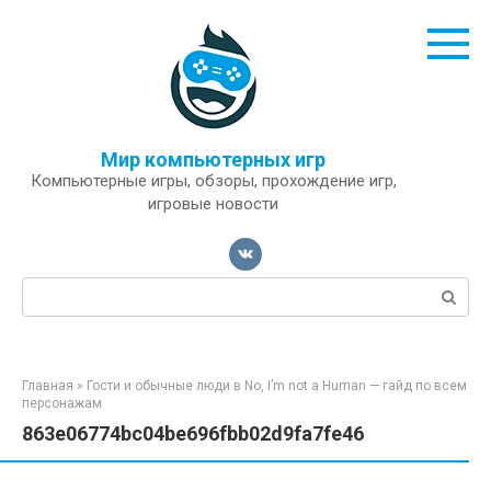
Перейти
к
контенту
Мир компьютерных игр
Компьютерные игры, обзоры, прохождение игр,
игровые новости
Поиск:
Главная
»
Гости и обычные люди в No, I’m not a Human — гайд по всем
персонажам
863e06774bc04be696fbb02d9fa7fe46