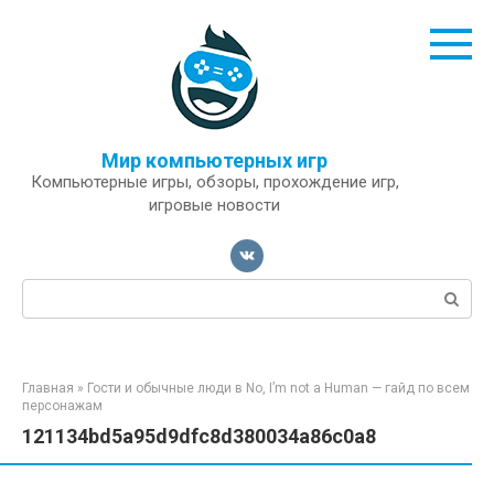
Перейти
к
контенту
Мир компьютерных игр
Компьютерные игры, обзоры, прохождение игр,
игровые новости
Поиск:
Главная
»
Гости и обычные люди в No, I’m not a Human — гайд по всем
персонажам
121134bd5a95d9dfc8d380034a86c0a8