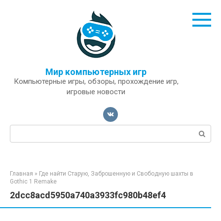
Перейти
к
контенту
Мир компьютерных игр
Компьютерные игры, обзоры, прохождение игр,
игровые новости
Поиск:
Главная
»
Где найти Старую, Заброшенную и Свободную шахты в
Gothic 1 Remake
2dcc8acd5950a740a3933fc980b48ef4