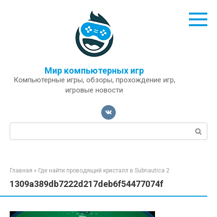
Перейти
к
контенту
Мир компьютерных игр
Компьютерные игры, обзоры, прохождение игр,
игровые новости
Поиск:
Главная
»
Где найти проводящий кристалл в Subnautica 2
1309a389db7222d217deb6f54477074f