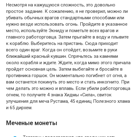
Несмотря на кажущуюся сложность, это довольно
простое задание. К сожалению, я не проверил, можно ли
убивать обычных врагов стандартными способами или
нужно везде использовать огонь. Пройдите в указанное
место, используйте Экниду и пометьте всех врагов и
главного работорговца. Затем прыгайте в воду и плывите
к кораблю. Выберитесь на пристань. Сюда приходит
всего один враг. Когда он отойдет, возьмите в руки
ближайший красный кувшин. Спрячьтесь за камнями
около корабля и ждите. Ждите, когда мимо этого причала
пройдет основная цель. Затем выбегайте и бросайте в
противника горшок. Он моментально погибнет от огня, а
вам останется покинуть это место и стать инкогнито. При
чем делать это можно и вплавь. Если убили работорговца
огнем, то получите 4 знака Хидмы «Сила», свиток
улучшения для меча Рустама, 45 единиц Полезного хлама
и 65 дирхем.
Меченые монеты