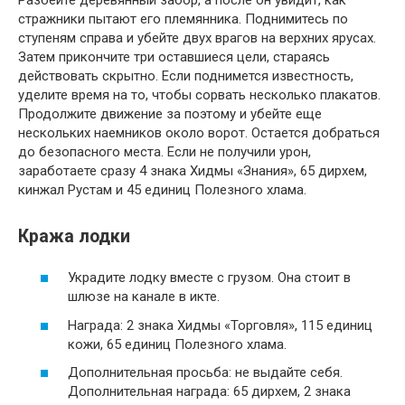
Разбейте деревянный забор, а после он увидит, как
стражники пытают его племянника. Поднимитесь по
ступеням справа и убейте двух врагов на верхних ярусах.
Затем прикончите три оставшиеся цели, стараясь
действовать скрытно. Если поднимется известность,
уделите время на то, чтобы сорвать несколько плакатов.
Продолжите движение за поэтому и убейте еще
нескольких наемников около ворот. Остается добраться
до безопасного места. Если не получили урон,
заработаете сразу 4 знака Хидмы «Знания», 65 дирхем,
кинжал Рустам и 45 единиц Полезного хлама.
Кража лодки
Украдите лодку вместе с грузом. Она стоит в
шлюзе на канале в икте.
Награда: 2 знака Хидмы «Торговля», 115 единиц
кожи, 65 единиц Полезного хлама.
Дополнительная просьба: не выдайте себя.
Дополнительная награда: 65 дирхем, 2 знака