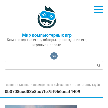
Перейти
к
контенту
Мир компьютерных игр
Компьютерные игры, обзоры, прохождение игр,
игровые новости
Поиск:
Главная
»
Где найти Левиафанов в Subnautica 2 — все гиганты глубин
0b3708ccd83e8ac7fe75f966aeaf4409