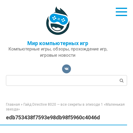
Перейти
к
контенту
Мир компьютерных игр
Компьютерные игры, обзоры, прохождение игр,
игровые новости
Поиск:
Главная
»
Гайд Directive 8020 — все секреты в эпизоде 1 «Маленькая
звезда»
edb753438f7593e98db98f5960c4046d