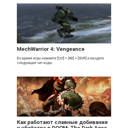
Прохождения
MechWarrior 4: Vengeance
Во время игры нажмите [Ctrl] + [Alt] + [Shift] и вводите
следующие чит коды:
Прохождения
Как работают славные добивания
и убийства в DOOM: The Dark Ages