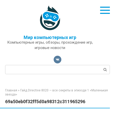
Перейти
к
контенту
Мир компьютерных игр
Компьютерные игры, обзоры, прохождение игр,
игровые новости
Поиск:
Главная
»
Гайд Directive 8020 — все секреты в эпизоде 1 «Маленькая
звезда»
69a50eb0f32ff5d0a98312c311965296