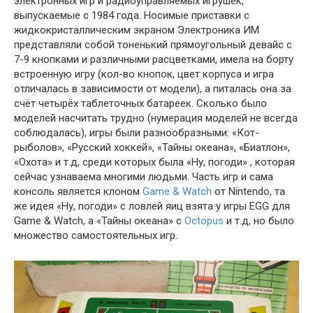
электронных игр и радиоуправляемых игрушек,
выпускаемые с 1984 года. Носимые приставки с
жидкокристаллическим экраном Электроника ИМ
представляли собой тоненький прямоугольный девайс с
7-9 кнопками и различными расцветками, имела на борту
встроенную игру (кол-во кнопок, цвет корпуса и игра
отличалась в зависимости от модели), а питалась она за
счёт четырёх таблеточных батареек. Сколько было
моделей насчитать трудно (нумерация моделей не всегда
соблюдалась), игры были разнообразными: «Кот-
рыболов», «Русский хоккей», «Тайны океана», «Биатлон»,
«Охота» и т.д, среди которых была «Ну, погоди» , которая
сейчас узнаваема многими людьми. Часть игр и сама
консоль является клоном
Game & Watch
от Nintendo, та
же идея «Ну, погоди» с ловлей яиц взята у игры EGG для
Game & Watch, а «Тайны океана» с
Octopus
и т.д, но было
множество самостоятельных игр.