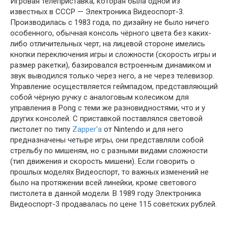
Игровая телеприставка, которая была одной из
известных в СССР — Электроника Видеоспорт-3.
Производилась с 1983 года, по дизайну не было ничего
особенного, обычная консоль чёрного цвета без каких-
либо отличительных черт, на лицевой стороне имелись
кнопки переключения игры и сложности (скорость игры и
размер ракетки), базировался встроенным динамиком и
звук выводился только через него, а не через телевизор.
Управление осуществляется геймпадом, представляющий
собой чёрную ручку с аналоговым колесиком для
управления в Pong с теми же разновидностями, что и у
других консолей. С приставкой поставлялся световой
пистолет по типу
Zapper'а
от Nintendo и для него
предназначены четыре игры, они представляли собой
стрельбу по мишеням, но с разными видами сложности
(тип движения и скорость мишени). Если говорить о
прошлых моделях Видеоспорт, то важных изменений не
было на протяжении всей линейки, кроме светового
пистолета в данной модели. В 1989 году Электроника
Видеоспорт-3 продавалась по цене 115 советских рублей.