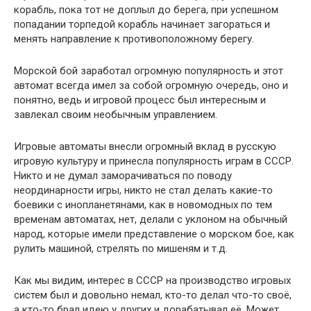
корабль, пока тот не доплыл до берега, при успешном
попадании торпедой корабль начинает загораться и
менять направление к противоположному берегу.
Морской бой заработал огромную популярность и этот
автомат всегда имел за собой огромную очередь, оно и
понятно, ведь и игровой процесс был интересным и
завлекал своим необычным управлением.
Игровые автоматы внесли огромный вклад в русскую
игровую культуру и принесла популярность играм в СССР.
Никто и не думал заморачиваться по поводу
неординарности игры, никто не стал делать какие-то
боевики с инопланетянами, как в новомодных по тем
временам автоматах, нет, делали с уклоном на обычный
народ, которые имели представление о морском бое, как
рулить машиной, стрелять по мишеням и т.д.
Как мы видим, интерес в СССР на производство игровых
систем был и довольно немал, кто-то делал что-то своё,
а кто-то брал идею у других и дорабатывал её. Может