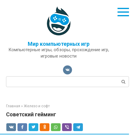
Перейти
к
контенту
Мир компьютерных игр
Компьютерные игры, обзоры, прохождение игр,
игровые новости
Поиск:
Главная
»
Железо и софт
Cоветский гейминг