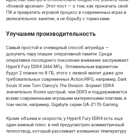
«боевой арсенал». Этот пост — о том, как прокачать свой
ПК и превратить игровой процесс в современных играх в
увлекательное занятие, а не борьбу с тормозами.
Улучшаем производительность
Самый простой и очевидный способ апгрейда —
докупить пару плашек оперативной памяти. Среди
оперативки последнего поколения внимания заслуживает
HyperX Fury DDR4 2666 МГц . Оптимальным вариантом
будут 2 планки по 8 ГБ, этого с лихвой хватит даже для
требовательных современных Action/RPG, например, Dark
Souls III или Tom Clancy’s The Division. Формат DDR4
значительно более шустрый, чем DDR3 и поддерживается
всеми современными игровыми материнскими платами, в
том числе, например, Gigabyte серии GA-Z170-Gaming.
Кроме объема и скорости, у HyperX Fury DDR4 есть еще
один важный плюс: в ней предусмотрен асимметричный
теплоотвод, который рассеивает излишнюю температуру