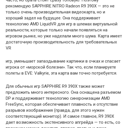
часто, но брать стоит сразу топовую. Поэтому
рекомендую SAPPHIRE NITRO Radeon R9 390X — это не
только очень производительная видеокарта, но и
хороший задел на будущее. Она поддерживает
технологию AMD LiquidVR для игр в шлемах виртуальной
реальности, которые только начали появляться на
игровом рынке, но уже наделали много шума. Карта имеет
достаточную производительность для требовательных
VR
игр, уменьшает запаздывание картинки в очках и спасает
игрока от «морской болезни». Так что, если планируете
полеты в EVE: Valkyrie, эта карта вам точно потребуется.
Для обычных игр SAPPHIRE R9 390X также может
предложить много интересного. Она оснащена разъемом
DP и поддерживает технологию синхронизации AMD
FreeSync, которая обеспечивает плавность и отсутствие
разрывов изображения (правда, для этого нужен
соответствующий монитор). И самое главное, R9 390X
дает возможность экстенсивного апгрейда — то есть, со