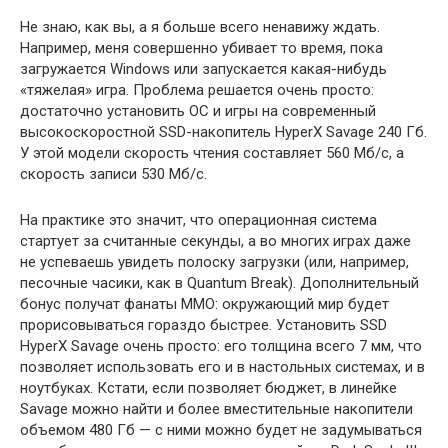
Не знаю, как вы, а я больше всего ненавижу ждать.
Например, меня совершенно убивает то время, пока
загружается Windows или запускается какая-нибудь
«тяжелая» игра. Проблема решается очень просто:
достаточно установить ОС и игры на современный
высокоскоростной SSD-накопитель HyperX Savage 240 Гб.
У этой модели скорость чтения составляет 560 Мб/с, а
скорость записи 530 Мб/с.
На практике это значит, что операционная система
стартует за считанные секунды, а во многих играх даже
не успеваешь увидеть полоску загрузки (или, например,
песочные часики, как в Quantum Break). Дополнительный
бонус получат фанаты MMO: окружающий мир будет
прорисовываться гораздо быстрее. Установить SSD
HyperX Savage очень просто: его толщина всего 7 мм, что
позволяет использовать его и в настольных системах, и в
ноутбуках. Кстати, если позволяет бюджет, в линейке
Savage можно найти и более вместительные накопители
объемом 480 Гб — с ними можно будет не задумываться