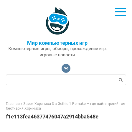
Перейти
к
контенту
Мир компьютерных игр
Компьютерные игры, обзоры, прохождение игр,
игровые новости
Поиск:
Главная
»
Звери Хориниса 3 в Gothic 1 Remake — где найти третий том
бестиария Хориниса
f1e113fea46377476047a2914bba548e