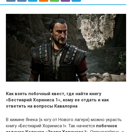
Как взять побочный квест, где найти книгу
«Бестиарий Хориниса 1», кому ее отдать и как
ответить на вопросы Кавалорна
В хижине Янека (к югу от Нового лагеря) можно украсть
книгу «Бестиарий Хориниса I». Так начнется
побочное
задание Колонии «Звери Хориниса I»
. Отправляйтесь к