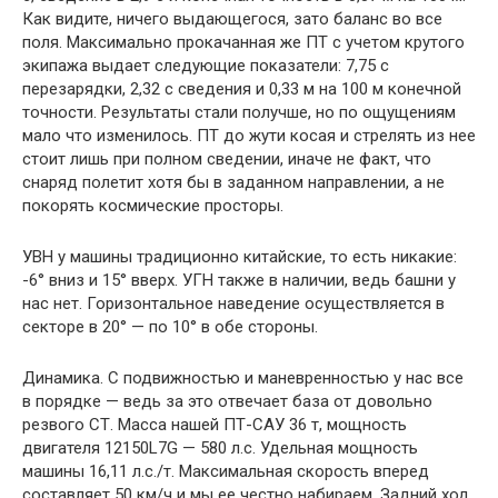
Как видите, ничего выдающегося, зато баланс во все
поля. Максимально прокачанная же ПТ с учетом крутого
экипажа выдает следующие показатели: 7,75 с
перезарядки, 2,32 с сведения и 0,33 м на 100 м конечной
точности. Результаты стали получше, но по ощущениям
мало что изменилось. ПТ до жути косая и стрелять из нее
стоит лишь при полном сведении, иначе не факт, что
снаряд полетит хотя бы в заданном направлении, а не
покорять космические просторы.
УВН у машины традиционно китайские, то есть никакие:
-6° вниз и 15° вверх. УГН также в наличии, ведь башни у
нас нет. Горизонтальное наведение осуществляется в
секторе в 20° — по 10° в обе стороны.
Динамика. С подвижностью и маневренностью у нас все
в порядке — ведь за это отвечает база от довольно
резвого СТ. Масса нашей ПТ-САУ 36 т, мощность
двигателя 12150L7G — 580 л.с. Удельная мощность
машины 16,11 л.с./т. Максимальная скорость вперед
составляет 50 км/ч и мы ее честно набираем. Задний ход