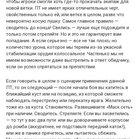
чтобы игроки смогли хоть где-то прокачать экипаж для
новой ветки. ПТ не имеет ярких отличительных черт,
свойственных только ей, или ветке в целом, разве что
невероятно косую пушку. Самое главное правило —
сводитесь до конца! Свелись — лучше еще подождите и
только потом стреляйте. Но и это не гарантирует вам
попадание. А если серьезно — все не так плохо, но
количество урона, которое мы теряем из-за ужасной
стабилизации орудия колоссальное. Частенько мы не
имеем возможности даже выстрелить в ответ обидчику,
если он успел спрятаться за препятствие.
Если говорить в целом о сценарии применения данной
ПТ, то он следующий — после начала боя вы катитесь в
ближайший куст или на позицию, из которой сможете
наблюдать перестрелку или перекатку врага. Желательно
тоже из-за куста. Становитесь. Развешиваете «Маск.сеть»
при наличии. Сводитесь. Стреляете. Если вы засветились
— то тут у вас два пути: или вы доворачиваете корпусом
до ромба (аккуратнее, не подставьте передний каток!),
или же в панике прячетесь, или пытаетесь сбежать.