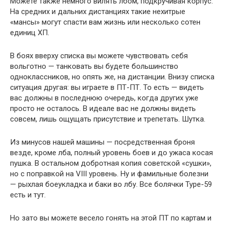
Можете также немного вилять лбом, подкручивая корпус.
На средних и дальних дистанциях такие нехитрые
«мансы» могут спасти вам жизнь или несколько сотен
единиц ХП.
В боях вверху списка вы можете чувствовать себя
вольготно — танковать вы будете большинство
одноклассников, но опять же, на дистанции. Внизу списка
ситуация другая: вы играете в ПТ-ПТ. То есть — видеть
вас должны в последнюю очередь, когда других уже
просто не осталось. В идеале вас не должны видеть
совсем, лишь ощущать присутствие и трепетать. Шутка.
Из минусов нашей машины — посредственная броня
везде, кроме лба, полный уровень боев и до ужаса косая
пушка. В остальном добротная копия советской «сушки»,
но с поправкой на VIII уровень. Ну и фамильные болезни
— рыхлая боеукладка и баки во лбу. Все болячки Type-59
есть и тут.
Но зато вы можете весело гонять на этой ПТ по картам и