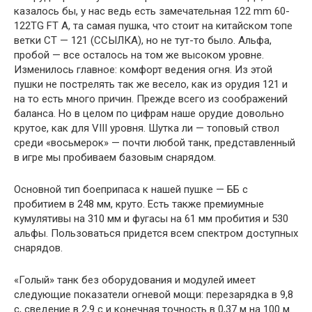
казалось бы, у нас ведь есть замечательная 122 mm 60-
122TG FT A, та самая пушка, что стоит на китайском топе
ветки СТ — 121 (ССЫЛКА), но не тут-то было. Альфа,
пробой — все осталось на том же высоком уровне.
Изменилось главное: комфорт ведения огня. Из этой
пушки не пострелять так же весело, как из орудия 121 и
на то есть много причин. Прежде всего из соображений
баланса. Но в целом по цифрам наше орудие довольно
крутое, как для VIII уровня. Шутка ли — топовый ствол
среди «восьмерок» — почти любой танк, представленный
в игре мы пробиваем базовым снарядом.
Основной тип боеприпаса к нашей пушке — ББ с
пробитием в 248 мм, круто. Есть также премиумные
кумулятивы на 310 мм и фугасы на 61 мм пробития и 530
альфы. Пользоваться придется всем спектром доступных
снарядов.
«Голый» танк без оборудования и модулей имеет
следующие показатели огневой мощи: перезарядка в 9,8
с, сведение в 2,9 с и конечная точность в 0,37 м на 100 м.