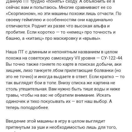
Данную ПТ трудно «понять» сходу. А объяснить ее я
сейчас вам и попытаюсь. Многие сравнивают ее со
«Скорпионом», но эти машины похожи лишь отчасти. По
своему геймплею и особенностям они кардинально
отличаются. Роднит их разве что высокая альфа и
пробитие. Если коротко — то «немец» про точность и
башню, а «китаец» про маскировку и «врывы».
Наша ПТ с длинным и непонятным названием в целом
похожа на советскую самоходку VII уровня — СУ-122-44.
Вы точно также гоняете по карте в поисках добычи, аки
хищник, лихо танкуете лбом прилетающие болванки (но
это не точно) и иногда выдаете в ответ. Если кратко — то
так выглядят бои в топе. Внизу списка же картина не
столь утешительная. Вам нужно быть тише воды и ниже
травы, чтобы на вас не обратили внимание. Искать
одиночек и тихо покусывать их — вот наш выбор. А
теперь поподробнее.
Введение этой машины в игру в целом выглядит
притянутым за уши и необходимостью лишь для того,