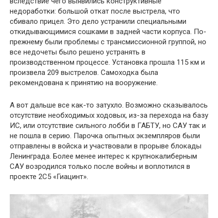
вследствие чего выявились конструктивные
недоработки: большой откат после выстрела, что
сбивало прицел. Это дело устранили специальными
откидывающимися сошками в задней части корпуса. По-
прежнему были проблемы с трансмиссионной группой, но
все недочеты было решено устранять в
производственном процессе. Установка прошла 115 км и
произвела 209 выстрелов. Самоходка была
рекомендована к принятию на вооружение.
А вот дальше все как-то затухло. Возможно сказывалось
отсутствие необходимых ходовых, из-за перехода на базу
ИС, или отсутствие сильного лобби в ГАБТУ, но САУ так и
не пошла в серию. Парочка опытных экземпляров были
отправлены в войска и участвовали в прорыве блокады
Ленинграда. Более менее интерес к крупнокалиберным
САУ возродился только после войны и воплотился в
проекте 2С5 «Гиацинт».