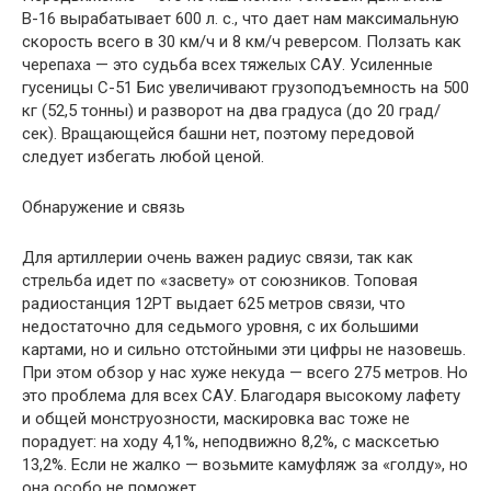
В-16 вырабатывает 600 л. с., что дает нам максимальную
скорость всего в 30 км/ч и 8 км/ч реверсом. Ползать как
черепаха — это судьба всех тяжелых САУ. Усиленные
гусеницы С-51 Бис увеличивают грузоподъемность на 500
кг (52,5 тонны) и разворот на два градуса (до 20 град/
сек). Вращающейся башни нет, поэтому передовой
следует избегать любой ценой.
Обнаружение и связь
Для артиллерии очень важен радиус связи, так как
стрельба идет по «засвету» от союзников. Топовая
радиостанция 12РТ выдает 625 метров связи, что
недостаточно для седьмого уровня, с их большими
картами, но и сильно отстойными эти цифры не назовешь.
При этом обзор у нас хуже некуда — всего 275 метров. Но
это проблема для всех САУ. Благодаря высокому лафету
и общей монструозности, маскировка вас тоже не
порадует: на ходу 4,1%, неподвижно 8,2%, с масксетью
13,2%. Если не жалко — возьмите камуфляж за «голду», но
она особо не поможет.