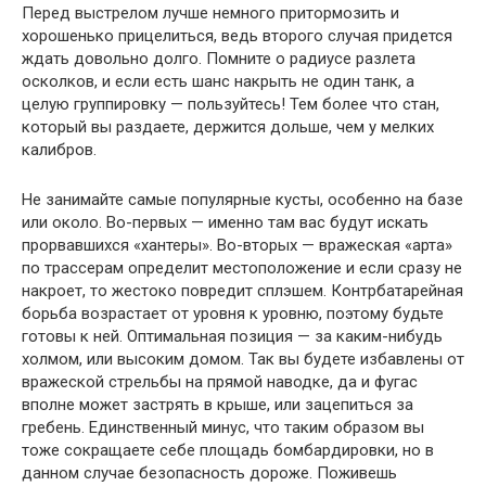
Перед выстрелом лучше немного притормозить и
хорошенько прицелиться, ведь второго случая придется
ждать довольно долго. Помните о радиусе разлета
осколков, и если есть шанс накрыть не один танк, а
целую группировку — пользуйтесь! Тем более что стан,
который вы раздаете, держится дольше, чем у мелких
калибров.
Не занимайте самые популярные кусты, особенно на базе
или около. Во-первых — именно там вас будут искать
прорвавшихся «хантеры». Во-вторых — вражеская «арта»
по трассерам определит местоположение и если сразу не
накроет, то жестоко повредит сплэшем. Контрбатарейная
борьба возрастает от уровня к уровню, поэтому будьте
готовы к ней. Оптимальная позиция — за каким-нибудь
холмом, или высоким домом. Так вы будете избавлены от
вражеской стрельбы на прямой наводке, да и фугас
вполне может застрять в крыше, или зацепиться за
гребень. Единственный минус, что таким образом вы
тоже сокращаете себе площадь бомбардировки, но в
данном случае безопасность дороже. Поживешь