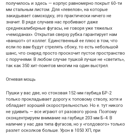
получилось и здесь — корпус равномерно покрыт 60-ти
мм стальным листом. Для «левелов», на которые
закидывает самоходку, это практически ничего не
значит. В ряде случаев нас пробивают даже
среднекалиберные фугасы, не говоря уже тяжелых
«чемоданах». Открытая сверху рубка гарантирует нам
«ваншот» от коллег. Единственный ее плюс в том, что
если по вам будут стрелять сбоку, то есть небольшой
шанс, что снаряд просто проскочит пустое пространство
с поручнями. В любом случае тушкой лучше не «светить»,
так как 350 хит-поинтов многим на один выстрел.
Огневая мощь
Пушки у вас две, но стоковая 152-мм гаубица БР-2
только прокладывает дорогу к топовому стволу, хотя и
обладает хорошей скорострельностью. Но е. тут никого
не удивить — все играют от разового урона. Поэтому
сконцентрируем внимание на гаубице 203 мм Б-4. В
наличие у нас два типа фугасов, но у «голдового» только
разлет осколков больше. Урон в 1050 ХП, при