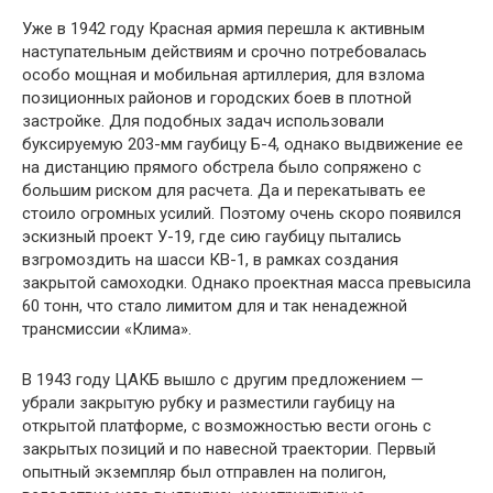
Уже в 1942 году Красная армия перешла к активным
наступательным действиям и срочно потребовалась
особо мощная и мобильная артиллерия, для взлома
позиционных районов и городских боев в плотной
застройке. Для подобных задач использовали
буксируемую 203-мм гаубицу Б-4, однако выдвижение ее
на дистанцию прямого обстрела было сопряжено с
большим риском для расчета. Да и перекатывать ее
стоило огромных усилий. Поэтому очень скоро появился
эскизный проект У-19, где сию гаубицу пытались
взгромоздить на шасси КВ-1, в рамках создания
закрытой самоходки. Однако проектная масса превысила
60 тонн, что стало лимитом для и так ненадежной
трансмиссии «Клима».
В 1943 году ЦАКБ вышло с другим предложением —
убрали закрытую рубку и разместили гаубицу на
открытой платформе, с возможностью вести огонь с
закрытых позиций и по навесной траектории. Первый
опытный экземпляр был отправлен на полигон,