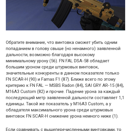
Обратите внимание, что винтовка сможет убить одним
попаданием в голову свыше (но ненамного) заявленной
дальности, возможно благодаря высокому
минимальному урону (56). FN FAL DSA-58 обладает
большим уроном среди штурмовых винтовок,
значительные конкуренты в данном показателе только
FN SCAR‐H (90) и Famas F1 (87). Ближе всего по этому
критерию к FN FAL — MSBS Radon (84), SAI GRY AR-15 (84),
M16A3 Custom (82) и прочие. Падение урона за каждый
последующий метр заявленной дальности составляет 1,1
единицы. Такой же показатель у M16A3 Custom, а у
обладателя максимального урона среди штурмовых
винтовок FN SCAR‐H снижение урона немного ниже (1).
Если сравнивать с вышеперечисленными винтовками, то