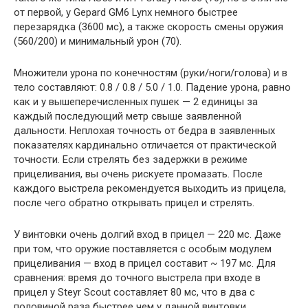
от первой, у Gepard GM6 Lynx немного быстрее
перезарядка (3600 мс), а также скорость смены оружия
(560/200) и минимальный урон (70).
Множители урона по конечностям (руки/ноги/голова) и в
тело составляют: 0.8 / 0.8 / 5.0 / 1.0. Падение урона, равно
как и у вышеперечисленных пушек — 2 единицы за
каждый последующий метр свыше заявленной
дальности. Неплохая точность от бедра в заявленных
показателях кардинально отличается от практической
точности. Если стрелять без задержки в режиме
прицеливания, вы очень рискуете промазать. После
каждого выстрела рекомендуется выходить из прицела,
после чего обратно открывать прицел и стрелять.
У винтовки очень долгий вход в прицел — 220 мс. Даже
при том, что оружие поставляется с особым модулем
прицеливания — вход в прицел составит ~ 197 мс. Для
сравнения: время до точного выстрела при входе в
прицел у Steyr Scout составляет 80 мс, что в два с
половиной раза быстрее чем у данной винтовки