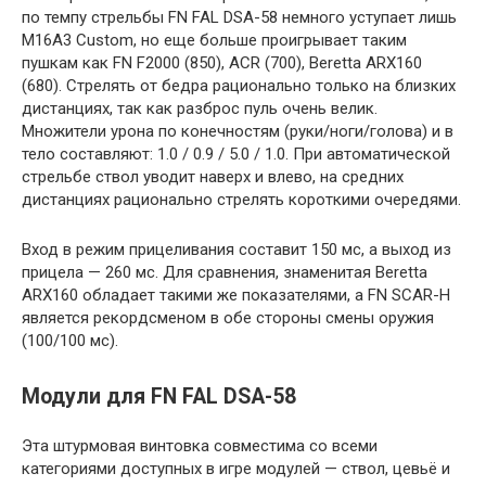
по темпу стрельбы FN FAL DSA-58 немного уступает лишь
M16A3 Custom, но еще больше проигрывает таким
пушкам как FN F2000 (850), ACR (700), Beretta ARX160
(680). Стрелять от бедра рационально только на близких
дистанциях, так как разброс пуль очень велик.
Множители урона по конечностям (руки/ноги/голова) и в
тело составляют: 1.0 / 0.9 / 5.0 / 1.0. При автоматической
стрельбе ствол уводит наверх и влево, на средних
дистанциях рационально стрелять короткими очередями.
Вход в режим прицеливания составит 150 мс, а выход из
прицела — 260 мс. Для сравнения, знаменитая Beretta
ARX160 обладает такими же показателями, а FN SCAR-H
является рекордсменом в обе стороны смены оружия
(100/100 мс).
Модули для FN FAL DSA-58
Эта штурмовая винтовка совместима со всеми
категориями доступных в игре модулей — ствол, цевьё и