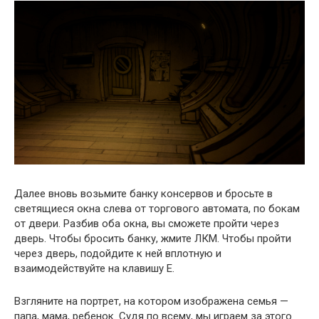
Далее вновь возьмите банку консервов и бросьте в
светящиеся окна слева от торгового автомата, по бокам
от двери. Разбив оба окна, вы сможете пройти через
дверь. Чтобы бросить банку, жмите ЛКМ. Чтобы пройти
через дверь, подойдите к ней вплотную и
взаимодействуйте на клавишу E.
Взгляните на портрет, на котором изображена семья —
папа, мама, ребенок. Судя по всему, мы играем за этого