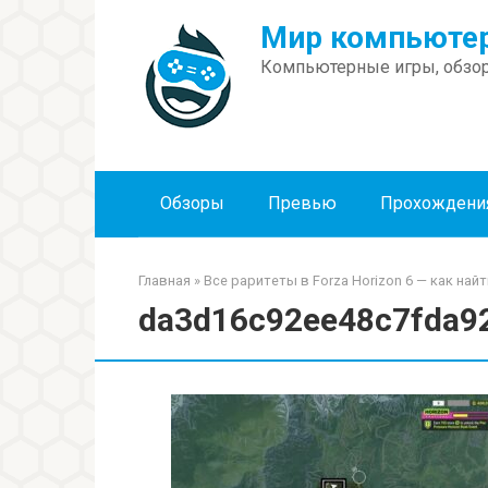
Перейти
Мир компьютер
к
контенту
Компьютерные игры, обзор
Обзоры
Превью
Прохождени
Главная
»
Все раритеты в Forza Horizon 6 — как на
da3d16c92ee48c7fda9