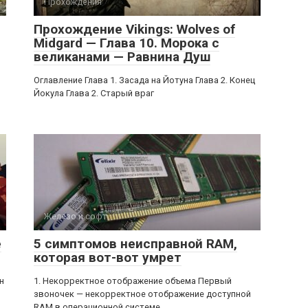
Прохождения
Прохождение Vikings: Wolves of
Midgard — Глава 10. Морока с
великанами — Равнина Душ
Оглавление Глава 1. Засада на Йотуна Глава 2. Конец
Йокула Глава 2. Старый враг
Железо и софт
е
5 симптомов неисправной RAM,
которая вот-вот умрет
н
1. Некорректное отображение объема Первый
звоночек — некорректное отображение доступной
RAM в операционной системе.