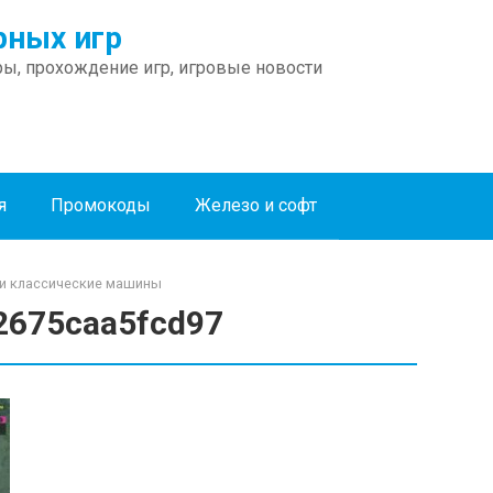
ных игр
ы, прохождение игр, игровые новости
я
Промокоды
Железо и софт
йти классические машины
2675caa5fcd97