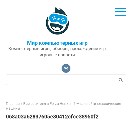
Перейти
к
контенту
Мир компьютерных игр
Компьютерные игры, обзоры, прохождение игр,
игровые новости
Поиск:
Главная
»
Все раритеты в Forza Horizon 6 — как найти классические
машины
068a03a62837605e80412cfce38950f2