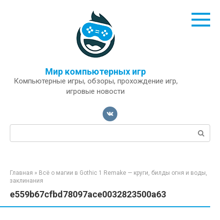
Перейти
к
контенту
Мир компьютерных игр
Компьютерные игры, обзоры, прохождение игр,
игровые новости
Поиск:
Главная
»
Всё о магии в Gothic 1 Remake — круги, билды огня и воды,
заклинания
e559b67cfbd78097ace0032823500a63