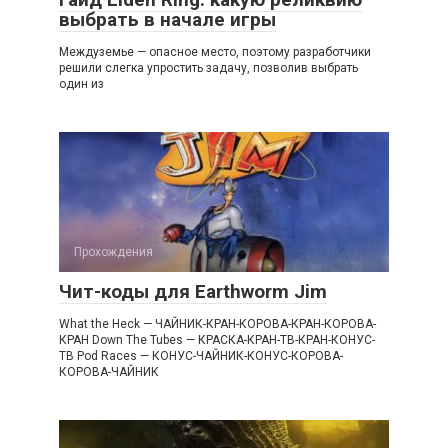
выбрать в начале игры
Междуземье — опасное место, поэтому разработчики
решили слегка упростить задачу, позволив выбрать
один из
Прохождения
Чит-коды для Earthworm Jim
What the Heck — ЧАЙHИК-КРАH-КОРОВА-КРАH-КОРОВА-
КРАH Down The Tubes — КРАСКА-КРАH-ТВ-КРАH-КОHУС-
ТВ Pod Races — КОHУС-ЧАЙHИК-КОHУС-КОРОВА-
КОРОВА-ЧАЙHИК