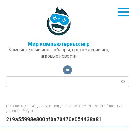
Перейти
к
контенту
Мир компьютерных игр
Компьютерные игры, обзоры, прохождение игр,
игровые новости
Поиск:
Главная
»
Все коды секретной двери в Mouse: P.I. For Hire (Частный
детектив Маус)
219a55998e800bf0a70470e054438a81