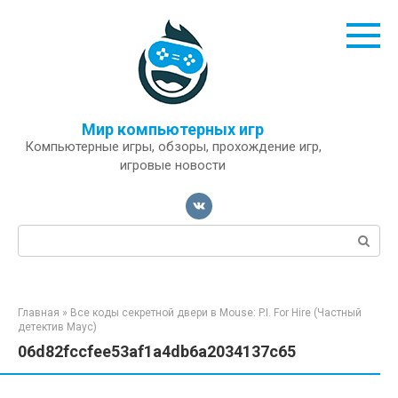
Перейти
к
контенту
Мир компьютерных игр
Компьютерные игры, обзоры, прохождение игр,
игровые новости
Поиск:
Главная
»
Все коды секретной двери в Mouse: P.I. For Hire (Частный
детектив Маус)
06d82fccfee53af1a4db6a2034137c65