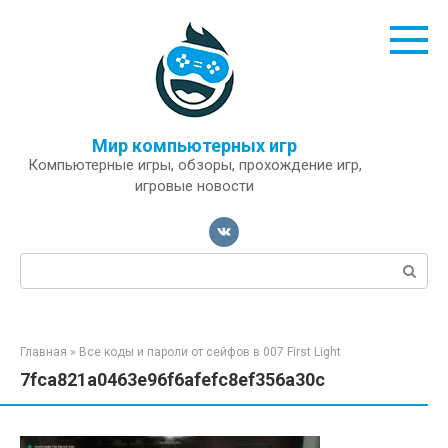
Перейти
к
контенту
Мир компьютерных игр
Компьютерные игры, обзоры, прохождение игр,
игровые новости
Поиск:
Главная
»
Все коды и пароли от сейфов в 007 First Light
7fca821a0463e96f6afefc8ef356a30c