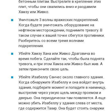
бетонным плитам. Выстрелите в крепление этих
плит, чтобы они свалились вниз и раздавили
Хамзу или Живко.
Уничтожьте 3 волны вражеских подкреплений.
Когда будете уничтожать оборудование на
нефтяном месторождении, поднимите тревогу. В
таком случае к вашей точке сбегутся противники.
Разберитесь со всеми тремя волнами
подкрепления.
Убейте Хамзу Хана или Живко Драговича во
время побега. Сделайте так, чтобы была поднята
тревога, и при этом Хамза или Живко был жив. А
затем прикончите свою цель.
Убейте Изабеллу Санчес около главного здания.
Когда обнаружите Изабеллу и она войдет внутрь
здания, подберите момент и попадите в наемницу,
выстрелив через узкую щель между проемом и
дверью. Она периодически там появляется. А еще
можно убить Изабеллу у здания слева от места,
где содержится Тахир. Она будет стоять снаружи