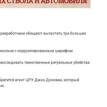
а разработчики обещают выпустить три больших
Линкольна с коррумпированным шерифом.
я расследовать таинственные ритуальные убийства
обратится агент ЦРУ Джон Донован, который
ью.