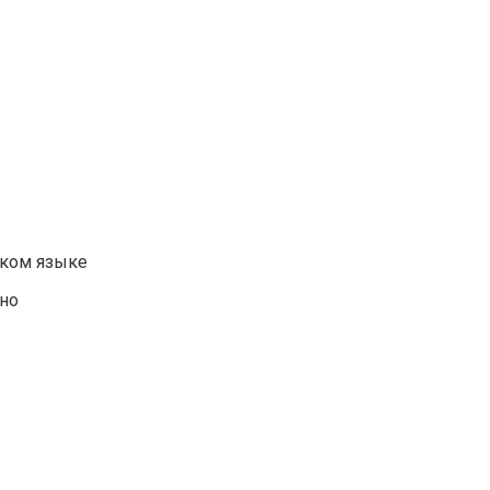
ском языке
ено