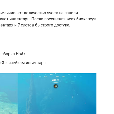
величивают количество ячеек на панели
ряют инвентарь. После посещения всех биокапсул
вентаря и 7 слотов быстрого доступа.
 сборка НоА»
+3 к ячейкам инвентаря