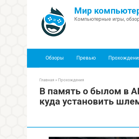
Перейти
Мир компьютер
к
контенту
Компьютерные игры, обзор
Обзоры
Превью
Прохождени
Главная
»
Прохождения
В память о былом в AR
куда установить шле