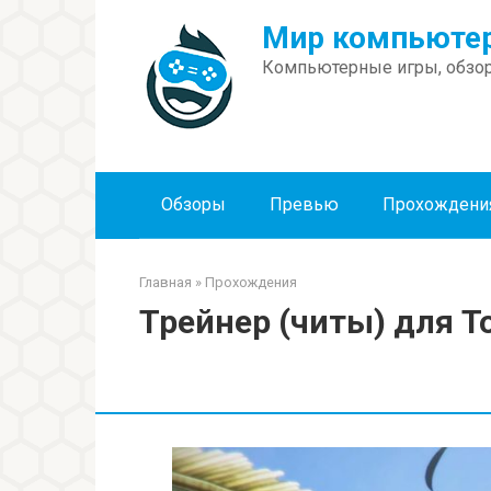
Перейти
Мир компьютер
к
контенту
Компьютерные игры, обзор
Обзоры
Превью
Прохождени
Главная
»
Прохождения
Трейнер (читы) для T