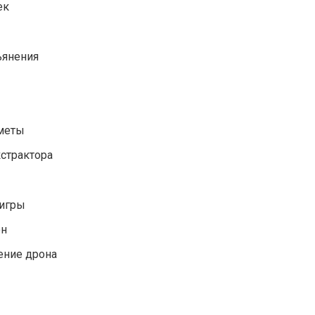
ек
ьянения
дметы
кстрактора
 игры
он
ение дрона