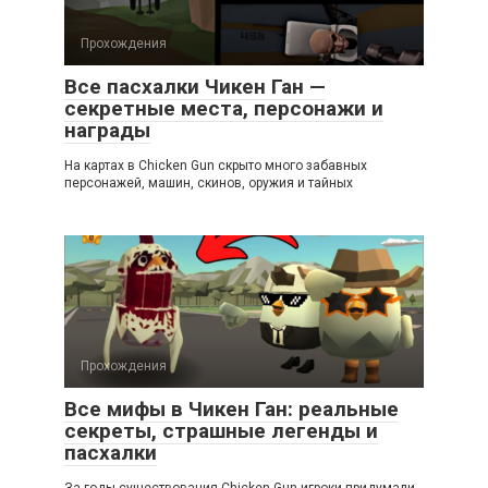
Прохождения
Все пасхалки Чикен Ган —
секретные места, персонажи и
награды
На картах в Chicken Gun скрыто много забавных
персонажей, машин, скинов, оружия и тайных
Прохождения
Все мифы в Чикен Ган: реальные
секреты, страшные легенды и
пасхалки
За годы существования Chicken Gun игроки придумали