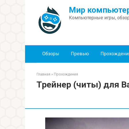
Перейти
Мир компьютер
к
контенту
Компьютерные игры, обзор
Обзоры
Превью
Прохождени
Главная
»
Прохождения
Трейнер (читы) для Bat