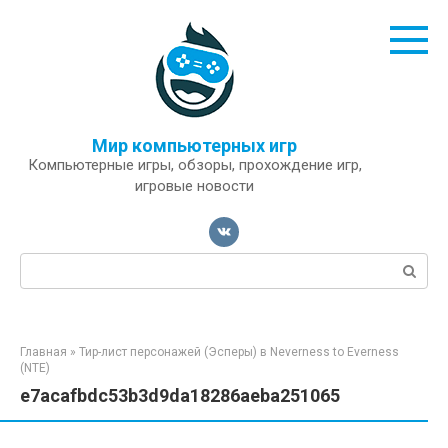
Перейти
к
контенту
Мир компьютерных игр
Компьютерные игры, обзоры, прохождение игр,
игровые новости
Поиск:
Главная
»
Тир-лист персонажей (Эсперы) в Neverness to Everness
(NTE)
e7acafbdc53b3d9da18286aeba251065