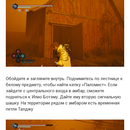
Обойдите и загляните внутрь. Поднимитесь по лестнице к
белому предмету, чтобы найти кепку «Паломист». Если
зайдете с центрального входа в амбар, сможете
подняться к Илио Ботэму. Дайте ему вторую сигнальную
шашку. На территории рядом с амбаром есть временная
петля Талджу.