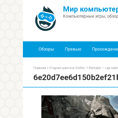
Перейти
Мир компьютер
к
контенту
Компьютерные игры, обзор
Обзоры
Превью
Прохождени
Главная
»
Старая шахта в Gothic 1 Remake — где най
6e20d7ee6d150b2ef21