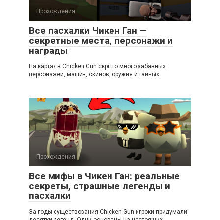
Прохождения
Все пасхалки Чикен Ган —
секретные места, персонажи и
награды
На картах в Chicken Gun скрыто много забавных
персонажей, машин, скинов, оружия и тайных
Прохождения
Все мифы в Чикен Ган: реальные
секреты, страшные легенды и
пасхалки
За годы существования Chicken Gun игроки придумали
десятки легенд. Одни основаны на настоящих