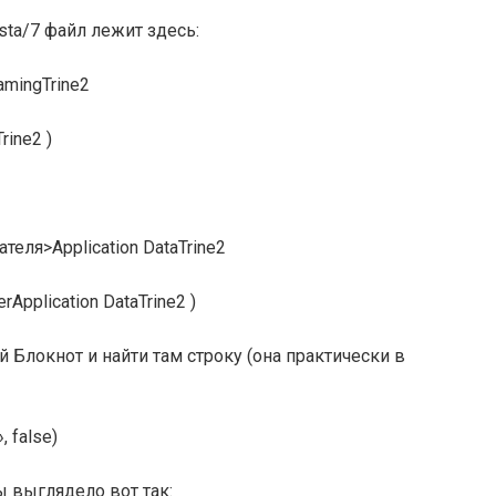
sta/7 файл лежит здесь:
mingTrine2
rine2 )
теля>Application DataTrine2
Application DataTrine2 )
Блокнот и найти там строку (она практически в
, false)
бы выглядело вот так: