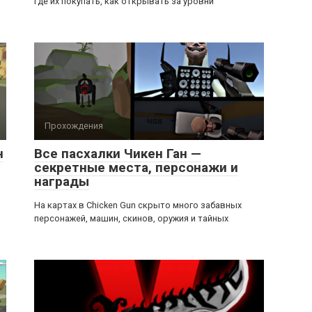
где их покупать, как открывать за уровни
Прохождения
н
Все пасхалки Чикен Ган —
секретные места, персонажи и
награды
На картах в Chicken Gun скрыто много забавных
персонажей, машин, скинов, оружия и тайных