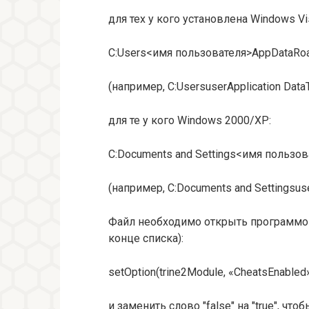
для тех у кого установлена Windows Vi
C:Users<имя пользователя>AppDataRoa
(например, C:UsersuserApplication DataT
для те у кого Windows 2000/XP:
C:Documents and Settings<имя пользова
(например, C:Documents and Settingsuser
Файл необходимо открыть программой 
конце списка):
setOption(trine2Module, «CheatsEnabled»
и заменить слово "false" на "true", что