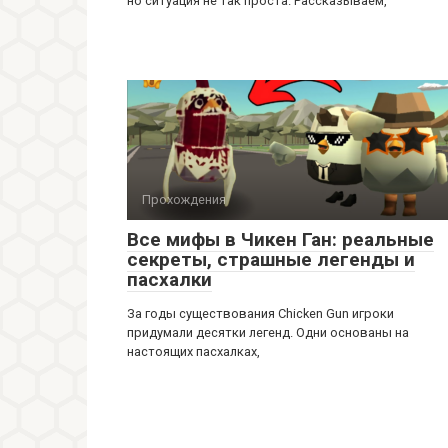
но ситуация не так проста. Рассказываем,
Прохождения
Все мифы в Чикен Ган: реальные
секреты, страшные легенды и
пасхалки
За годы существования Chicken Gun игроки
придумали десятки легенд. Одни основаны на
настоящих пасхалках,