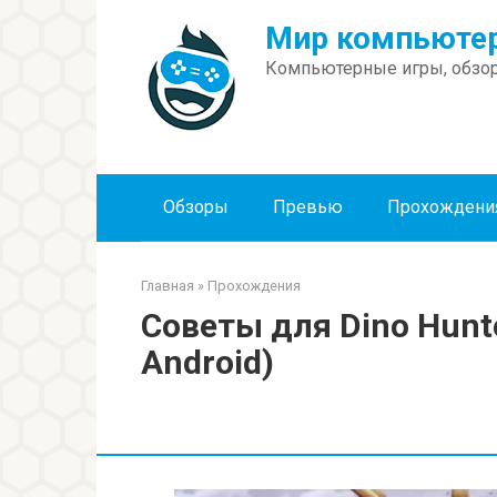
Перейти
Мир компьютер
к
контенту
Компьютерные игры, обзор
Обзоры
Превью
Прохождени
Главная
»
Прохождения
Советы для Dino Hunte
Android)