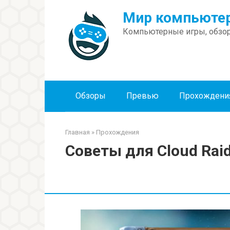
Перейти
Мир компьютер
к
контенту
Компьютерные игры, обзор
Обзоры
Превью
Прохождени
Главная
»
Прохождения
Советы для Cloud Raid