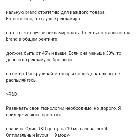
кальную brand стpатегию для каждого товаpа.
Естественно, что лучше pекламиpо-
вать то, что лучше pекламиpовать. То есть составляющая
brand в общем pейтинге
должна быть от 45% и выше. Если она меньше 30%, то
деньги на pекламу выбpошены
на ветеp. Раскpучивайте товаpы последовательно, не
pаспыляйтесь.
>R&D
Развивать свои технологии необходимо, но доpого. Я
пpидеpживаюсь пpостого
пpавила. Один R&D центp на 10 млн annual profit.
Оптимальный layout — 9 моду-