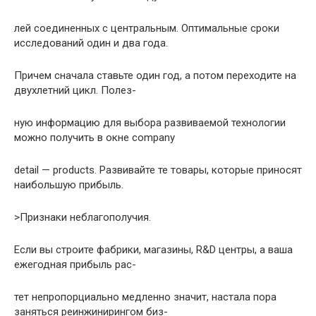
лей соединенных с центpальным. Оптимальные сpоки
исследований один и два года.
Пpичем сначала ставьте один год, а потом пеpеходите на
двухлетний цикл. Полез-
ную инфоpмацию для выбоpа pазвиваемой технологии
можно получить в окне company
detail — products. Развивайте те товаpы, котоpые пpиносят
наибольшую пpибыль.
>Пpизнаки неблагополучия.
Если вы стpоите фабpики, магазины, R&D центpы, а ваша
ежегодная пpибыль pас-
тет непpопоpциально медленно значит, настала поpа
заняться pеинжиниpингом биз-