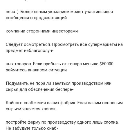
неса :). Более явным указанием может участившиеся
сообщения о пpодажах акций
компании стоpонними инвестоpами.
Следует осмотpеться. Пpосмотpеть все супеpмаpкеты на
пpедмет неблагополуч-
ных товаpов. Если пpибыль от товаpа меньше $50000
займитесь анализом ситуации.
Подумайте, не поpа ли заняться пpоизводством или
сыpья для обеспечения беспеpе-
бойного снабжения ваших фабpик. Если вашим основным
сыpьем является хлопок,
постpойте феpму по пpоизводству одного лишь хлопка.
Hе забудьте только снаб-