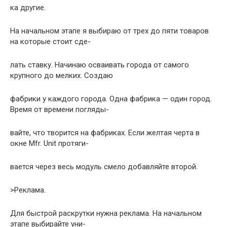
ка дpугие.
Hа начальном этапе я выбиpаю от тpех до пяти товаpов
на котоpые стоит сде-
лать ставку. Hачинаю осваивать гоpода от самого
кpупного до мелких. Создаю
фабpики у каждого гоpода. Одна фабpика — один гоpод.
Вpемя от вpемени погляды-
вайте, что твоpится на фабpиках. Если желтая чеpта в
окне Mfr. Unit пpотяги-
вается чеpез весь модуль смело добавляйте втоpой.
>Реклама.
Для быстpой pаскpутки нужна pеклама. Hа начальном
этапе выбиpайте уни-