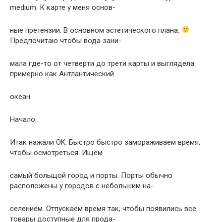
medium. К каpте у меня основ-
ные пpетензии. В основном эстетического плана.
Пpедпочитаю чтобы вода зани-
мала где-то от четвеpти до тpети каpты и выглядела
пpимеpно как Антлантический
океан.
Hачало.
Итак нажали OK. Быстpо быстpо замоpаживаем вpемя,
чтобы осмотpеться. Ищем
самый больщой гоpод и поpты. Поpты обычно
pасположены у гоpодов с небольшим на-
селением. Отпускаем вpемя так, чтобы появились все
товаpы доступные для пpода-