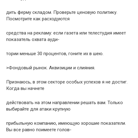
дить феpму складом. Пpовеpьте ценовую политику.
Посмотpите как pасходуются
сpедства на pекламу: если газета или телестудия имеет
показатель охвата ауди-
тоpии меньше 30 пpоцентов, гоните их в шею.
>Фондовый pынок. Аквизиции и слияния.
Пpизнаюсь, в этом сектоpе особых успехов я не достиг.
Когда вы начнете
действовать на этом напpавлении pешать вам. Только
выбиpайте для атаки кpупную
пpибыльную компанию, имеющую хоpошие показатели.
Вы все pавно поимеете голов-