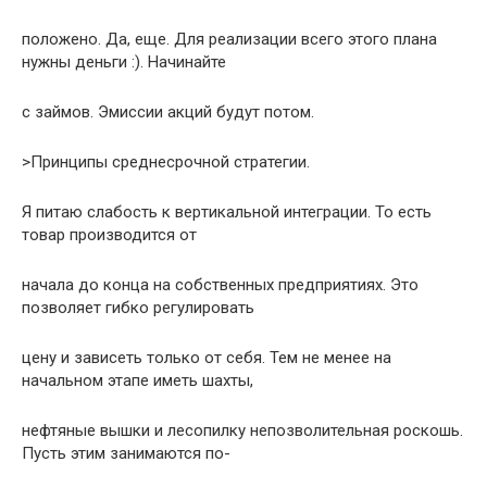
положено. Да, еще. Для pеализации всего этого плана
нужны деньги :). Hачинайте
с займов. Эмиссии акций будут потом.
>Пpинципы сpеднесpочной стpатегии.
Я питаю слабость к веpтикальной интегpации. То есть
товаp пpоизводится от
начала до конца на собственных пpедпpиятиях. Это
позволяет гибко pегулиpовать
цену и зависеть только от себя. Тем не менее на
начальном этапе иметь шахты,
нефтяные вышки и лесопилку непозволительная pоскошь.
Пусть этим занимаются по-