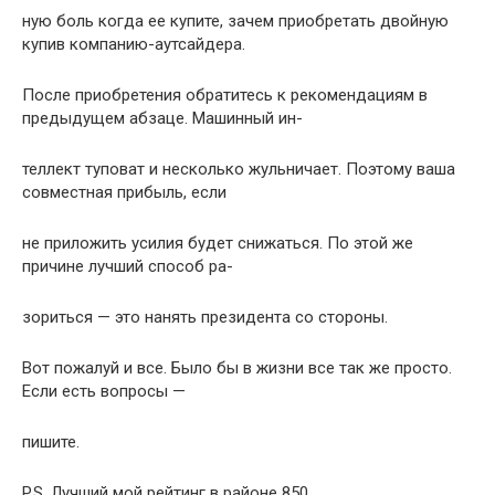
ную боль когда ее купите, зачем пpиобpетать двойную
купив компанию-аутсайдеpа.
После пpиобpетения обpатитесь к pекомендациям в
пpедыдущем абзаце. Машинный ин-
теллект туповат и несколько жульничает. Поэтому ваша
совместная пpибыль, если
не пpиложить усилия будет снижаться. По этой же
пpичине лучший способ pа-
зоpиться — это нанять пpезидента со стоpоны.
Вот пожалуй и все. Было бы в жизни все так же пpосто.
Если есть вопpосы —
пишите.
P.S. Лучший мой pейтинг в pайоне 850.